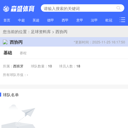
首页
中超
英超
德甲
西甲
意甲
法甲
欧冠
NBA
您当前的位置：
足球资料库
> 西协丙
西协丙
*更新时间：2025-11-25 16:17:50
基础
赛程
所属：
西班牙
球队数量：
10
球员人数：
18
所有球队市值：
-
球队名单