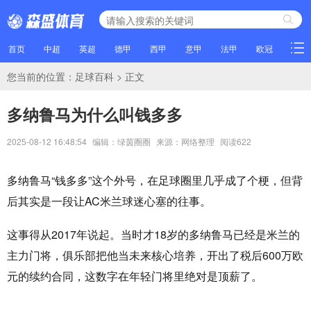
首页
中超
英超
德甲
西甲
意甲
法甲
欧冠
NBA
您当前的位置：
足球百科
> 正文
多纳鲁马为什么叫钱多多
2025-08-12 16:48:54
编辑：绿茵圈圈
来源：网络整理
阅读
622
多纳鲁马“钱多多”这个外号，在足球圈里几乎成了个梗，但背
后其实是一段让AC米兰球迷心塞的往事。
这事得从2017年说起。当时才18岁的多纳鲁马已经是米兰的
主力门将，俱乐部把他当未来核心培养，开出了税后600万欧
元的续约合同，这数字在年轻门将里绝对是顶薪了。