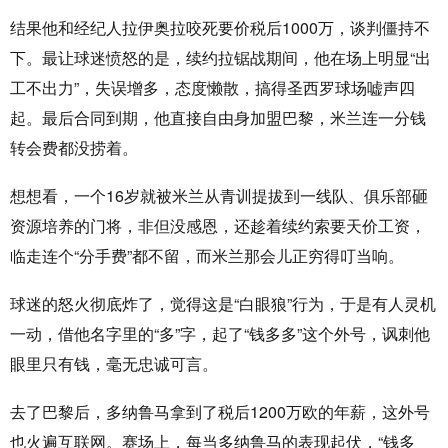
结果他和经纪人拉伊奥拉咬死要价税后1000万，谈判僵持不
下。最让球迷愤怒的是，续约拉锯战期间，他在场上明显“出
工不出力”，失误增多，态度懒散，搞得圣西罗球场嘘声四
起。最后合同到期，他直接自由身加盟巴黎，米兰连一分钱
转会费都没捞着。
想想看，一个16岁就被米兰从青训提拔到一线队、俱乐部砸
资源培养的门将，非但没感恩，还趁着续约索要天价工资，
临走连个“分手费”都不留，而米兰那会儿正穷得叮当响。
球迷的怒火彻底炸了，觉得这是“白眼狼”行为，于是有人灵机
一动，借他名字里的“多”字，起了“钱多多”这个外号，讽刺他
眼里只有钱，毫无忠诚可言。
去了巴黎后，多纳鲁马拿到了税后1200万欧的年薪，这外号
也火遍互联网。赛场上，每当多纳鲁马的表现起伏，“钱多