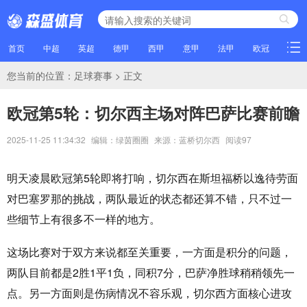
首页
中超
英超
德甲
西甲
意甲
法甲
欧冠
NBA
您当前的位置：
足球赛事
> 正文
欧冠第5轮：切尔西主场对阵巴萨比赛前瞻
2025-11-25 11:34:32
编辑：绿茵圈圈
来源：蓝桥切尔西
阅读
97
明天凌晨欧冠第5轮即将打响，切尔西在斯坦福桥以逸待劳面
对巴塞罗那的挑战，两队最近的状态都还算不错，只不过一
些细节上有很多不一样的地方。
这场比赛对于双方来说都至关重要，一方面是积分的问题，
两队目前都是2胜1平1负，同积7分，巴萨净胜球稍稍领先一
点。另一方面则是伤病情况不容乐观，切尔西方面核心进攻