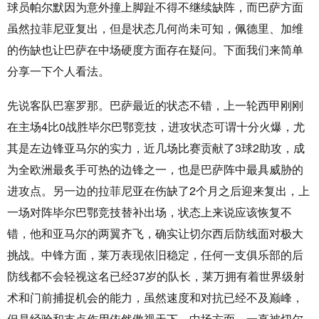
球员帕尔默因为意外撞上脚趾不得不继续缺阵，而巴萨方面
虽然拉菲尼亚复出，但是状态几何尚未可知，佩德里、加维
的伤缺也让巴萨在中场硬度方面存在疑问。下面我们来简单
分享一下个人看法。
先说客队巴塞罗那。巴萨最近的状态不错，上一轮西甲刚刚
在主场4比0战胜毕尔巴鄂竞技，进攻状态可谓十分火爆，尤
其是左边锋亚马尔的实力，近几场比赛贡献了3球2助攻，成
为全欧洲最炙手可热的边锋之一，也是巴萨阵中最具威胁的
进攻点。另一边的拉菲尼亚在伤缺了2个月之后迎来复出，上
一场对阵毕尔巴鄂竞技替补出场，状态上来说应该恢复不
错，他和亚马尔的两翼齐飞，确实让切尔西后防线面对极大
挑战。中锋方面，莱万表现依旧稳定，任何一支俱乐部的后
防线都不会轻视这名已经37岁的队长，莱万拥有着世界级射
术和门前捕捉机会的能力，虽然速度和对抗已经不及巅峰，
但是经验和支点作用依然傲视天下。中场方面，一直被切尔