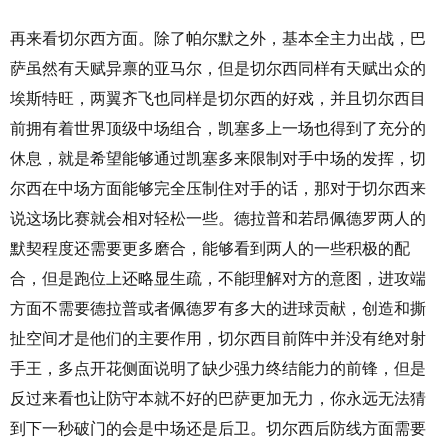
再来看切尔西方面。除了帕尔默之外，基本全主力出战，巴
萨虽然有天赋异禀的亚马尔，但是切尔西同样有天赋出众的
埃斯特旺，两翼齐飞也同样是切尔西的好戏，并且切尔西目
前拥有着世界顶级中场组合，凯塞多上一场也得到了充分的
休息，就是希望能够通过凯塞多来限制对手中场的发挥，切
尔西在中场方面能够完全压制住对手的话，那对于切尔西来
说这场比赛就会相对轻松一些。德拉普和若昂佩德罗两人的
默契程度还需要更多磨合，能够看到两人的一些积极的配
合，但是跑位上还略显生疏，不能理解对方的意图，进攻端
方面不需要德拉普或者佩德罗有多大的进球贡献，创造和撕
扯空间才是他们的主要作用，切尔西目前阵中并没有绝对射
手王，多点开花侧面说明了缺少强力终结能力的前锋，但是
反过来看也让防守本就不好的巴萨更加无力，你永远无法猜
到下一秒破门的会是中场还是后卫。切尔西后防线方面需要