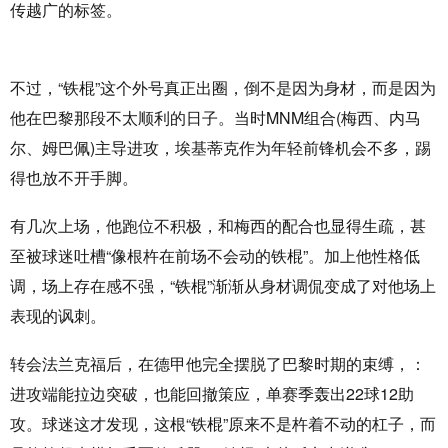
传越广的标签。
不过，“铁棍”这个外号真正出圈，倒不是因为身材，而是因为
他在巴黎那段不太顺利的日子。当时MNM组合(梅西、内马
尔、姆巴佩)主导进攻，埃基蒂克作为年轻前锋机会不多，踢
得也放不开手脚。
有几次上场，他跑位不积极，和梅西的配合也显得生疏，甚
至被球迷吐槽“像根杵在前场不会动的铁棍”。加上他性格低
调，场上存在感不强，“铁棍”渐渐从身材调侃变成了对他场上
表现的讽刺。
转会法兰克福后，在德甲他完全摆脱了巴黎时期的束缚，：
进攻端能拉边突破，也能回撤策应，单赛季轰出22球12助
攻。球迷这才发现，这根“铁棍”原来不是杵着不动的杠子，而