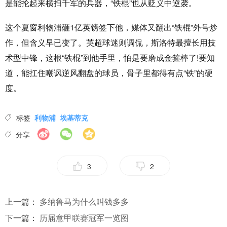
是能抡起来横扫千军的兵器，“铁棍”也从贬义中逆袭。
这个夏窗利物浦砸1亿英镑签下他，媒体又翻出“铁棍”外号炒
作，但含义早已变了。英超球迷则调侃，斯洛特最擅长用技
术型中锋，这根“铁棍”到他手里，怕是要磨成金箍棒了!要知
道，能扛住嘲讽逆风翻盘的球员，骨子里都得有点“铁”的硬
度。
标签
利物浦
埃基蒂克
分享
3
2
上一篇：
多纳鲁马为什么叫钱多多
下一篇：
历届意甲联赛冠军一览图