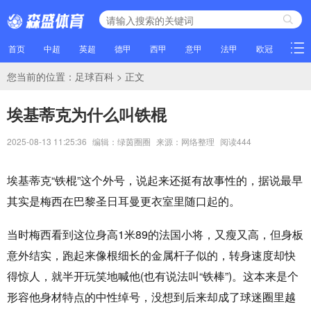
首页
中超
英超
德甲
西甲
意甲
法甲
欧冠
NBA
您当前的位置：
足球百科
> 正文
埃基蒂克为什么叫铁棍
2025-08-13 11:25:36
编辑：绿茵圈圈
来源：网络整理
阅读
444
埃基蒂克“铁棍”这个外号，说起来还挺有故事性的，据说最早
其实是梅西在巴黎圣日耳曼更衣室里随口起的。
当时梅西看到这位身高1米89的法国小将，又瘦又高，但身板
意外结实，跑起来像根细长的金属杆子似的，转身速度却快
得惊人，就半开玩笑地喊他(也有说法叫“铁棒”)。这本来是个
形容他身材特点的中性绰号，没想到后来却成了球迷圈里越