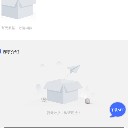
暂无数据，敬请期待！
赛事介绍
下载APP
暂无数据，敬请期待！