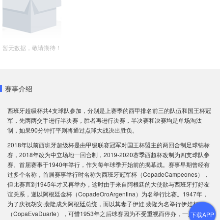
暂无数据，敬请期待！
赛事介绍
西班牙超级杯共4支球队参加，分别是上赛季的西甲排名前三的队伍和国王杯冠
军，先两两交手进行半决赛，胜者再进行决赛，半决赛和决赛均是单场淘汰
制，如果90分钟打平则将通过点球大战决出胜负。
2018年以前西班牙超级杯是由甲级联赛冠军对国王杯盟主的两回合制足球锦标
赛，2018年改为中立场地一回合制，2019-2020赛季西超杯改制为四支球队参
赛。首届赛事于1940年举行，作为每年球季开始前的揭幕战。赛事早期曾经有
过多个名称，首届赛事举行时名称为西班牙冠军杯（CopadeCampeones），
但比赛直到1945年才又再举办，这时由于来自阿根廷的大使欲与西班牙打好友
谊关系，遂以阿根廷金杯（CopadeOroArgentina）为名举行比赛。1947年，
为了庆祝胡安·裴隆成为阿根廷总统，而以其妻子伊娃·裴隆为名举行伊娃杯
（CopaEvaDuarte），可惜1953年之后球赛因为不受重视而停办，一直到
下载APP