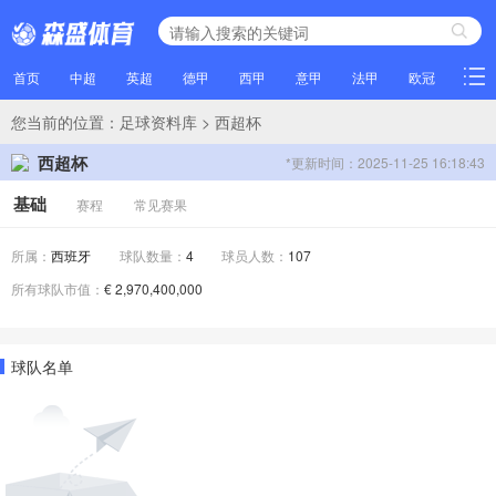
首页
中超
英超
德甲
西甲
意甲
法甲
欧冠
NBA
您当前的位置：
足球资料库
> 西超杯
西超杯
*更新时间：2025-11-25 16:18:43
基础
赛程
常见赛果
所属：
西班牙
球队数量：
4
球员人数：
107
所有球队市值：
€ 2,970,400,000
球队名单