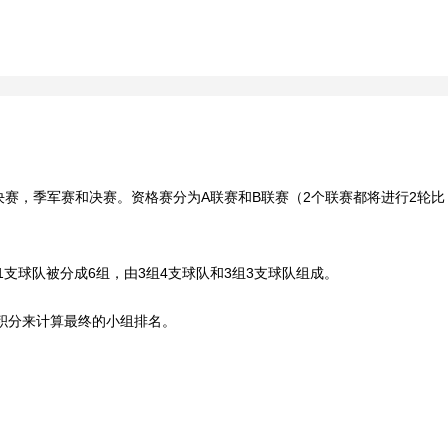
，准决赛，季军赛和决赛。资格赛分为A联赛和B联赛（2个联赛都将进行2轮比
1支球队被分成6组，由3组4支球队和3组3支球队组成。
积分来计算最终的小组排名。