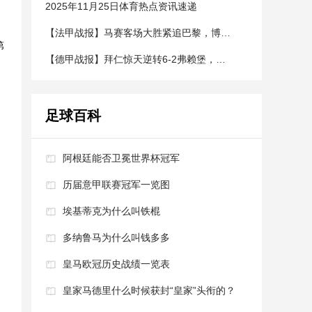
2025年11月25日体育热点资讯速递
【法甲战报】马赛客场大胜紧追巴黎，博格巴时隔811天复出
第
【德甲战报】拜仁惊天逆转6-2弗赖堡，药厂客场告捷升至次席
足球百科
阿根廷能否卫冕世界杯冠军
历届意甲联赛冠军一览图
埃基蒂克为什么叫铁棍
多纳鲁马为什么叫钱多多
皇马欧冠历史战绩一览表
皇家马德里什么时候获封“皇家”头衔的？