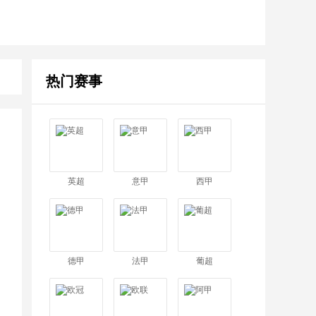
热门赛事
英超
意甲
西甲
德甲
法甲
葡超