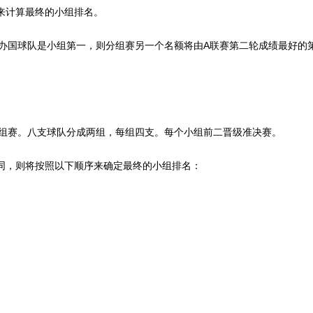
来计算最终的小组排名。
主办国球队是小组第一，则分组赛另一个名额将由A联赛第二轮成绩最好的
分组赛。八支球队分成两组，每组四支。每个小组前二晋级准决赛。
同，则将按照以下顺序来确定最终的小组排名：