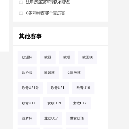
法甲历届冠军球队有哪些
C罗和梅西哪个更厉害
其他赛事
欧洲杯
欧冠
欧联
欧国联
欧协联
欧超杯
女欧洲杯
欧青U21外
欧青U21
欧青U19
欧青U17
女欧U19
女欧U17
波罗杯
北欧U17
世女欧预