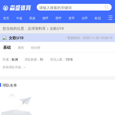
首页
中超
英超
德甲
西甲
意甲
法甲
欧冠
NBA
您当前的位置：
足球资料库
> 女欧U19
女欧U19
*更新时间：2025-11-25 15:28:15
基础
赛程
积分榜
所属：
欧洲
球队数量：
51
球员人数：
1316
所有球队市值：
-
球队名单