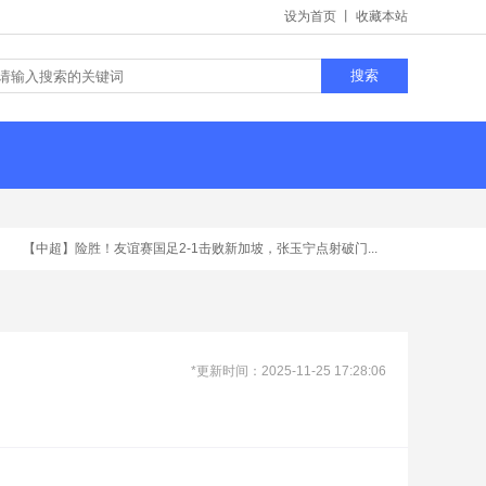
设为首页
丨
收藏本站
【中超】
险胜！友谊赛国足2-1击败新加坡，张玉宁点射破门...
【国际足球
*更新时间：2025-11-25 17:28:06