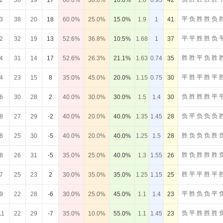
2
36
19
17
60.0%
30.0%
10.0%
1.8
0.95
42
平
负
胜
胜
负
3
38
20
18
60.0%
25.0%
15.0%
1.9
1
41
平
平
胜
胜
负
2
32
19
13
52.6%
36.8%
10.5%
1.68
1
37
胜
胜
平
负
胜
4
31
14
17
52.6%
26.3%
21.1%
1.63
0.74
35
平
胜
平
胜
平
4
23
15
8
35.0%
45.0%
20.0%
1.15
0.75
30
负
胜
胜
胜
平
6
30
28
2
40.0%
30.0%
30.0%
1.5
1.4
30
负
平
负
负
负
8
27
29
-2
40.0%
20.0%
40.0%
1.35
1.45
28
胜
负
负
负
胜
8
25
30
-5
40.0%
20.0%
40.0%
1.25
1.5
28
胜
负
胜
胜
胜
8
26
31
-5
35.0%
25.0%
40.0%
1.3
1.55
26
胜
平
平
胜
平
7
25
23
2
30.0%
35.0%
35.0%
1.25
1.15
25
平
胜
负
负
平
9
22
28
-6
30.0%
25.0%
45.0%
1.1
1.4
23
负
平
胜
胜
胜
11
22
29
-7
35.0%
10.0%
55.0%
1.1
1.45
23