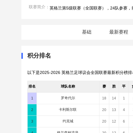
联赛简介：
英格兰第5级联赛（全国联赛），24队参赛，
基础
最新赛程
积分排名
以下是2025-2026 英格兰足球议会全国联赛最新积分榜
排名
球队名称
赛
胜
平
罗奇代尔
1
18
14
1
卡利斯尔联
2
20
13
4
约克城
3
20
12
6
格兰森林流浪