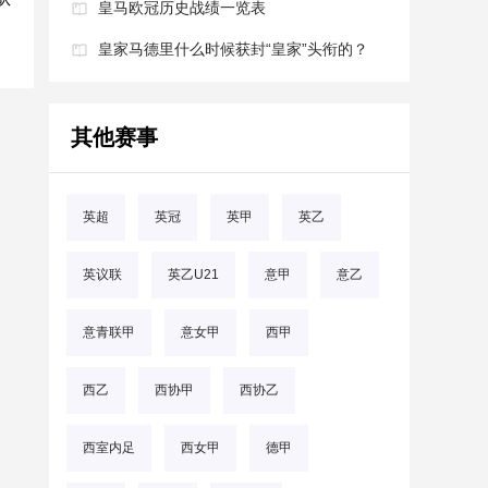
皇马欧冠历史战绩一览表
皇家马德里什么时候获封“皇家”头衔的？
其他赛事
英超
英冠
英甲
英乙
英议联
英乙U21
意甲
意乙
意青联甲
意女甲
西甲
西乙
西协甲
西协乙
西室内足
西女甲
德甲