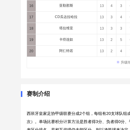
亚勒那斯
16
13
4
3
CD瓜达拉哈拉
17
13
3
4
塔拉维亚
18
13
3
3
卡些连奴
19
13
2
5
阿仁特若
20
13
2
4
■
升级
赛制介绍
西班牙皇家足协甲级联赛分成2个组，每组有20支球队组
次）。单场比赛积分计算方法是胜者得3分、负者得0分
来区分排名，若相互战绩仍未能区分，则以净胜球来决定