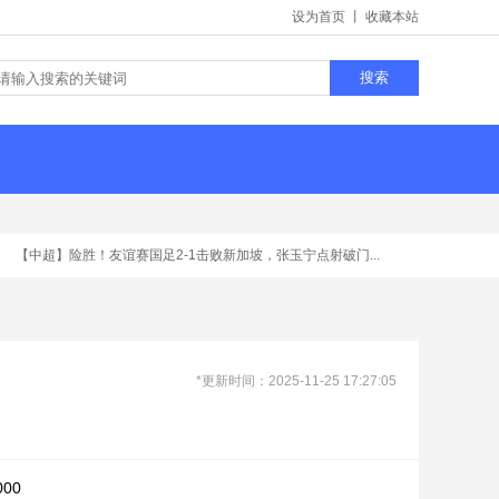
设为首页
丨
收藏本站
【中超】
险胜！友谊赛国足2-1击败新加坡，张玉宁点射破门...
【国际足球】
*更新时间：2025-11-25 17:27:05
000