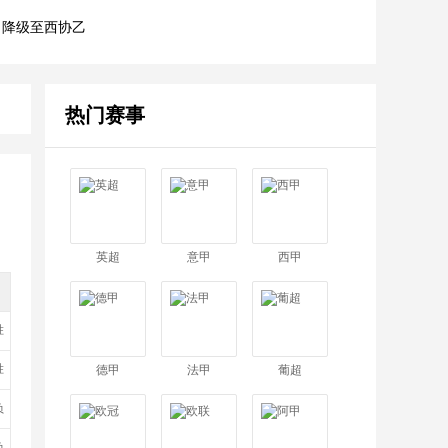
名降级至西协乙
热门赛事
英超
意甲
西甲
胜
胜
德甲
法甲
葡超
负
负