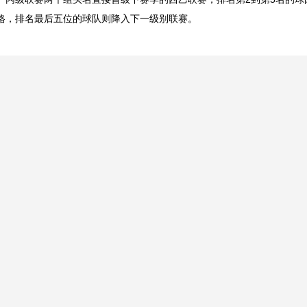
格，排名最后五位的球队则降入下一级别联赛。