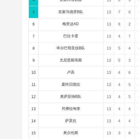
4
13
6
3
皇家马德里B队
5
13
7
0
梅里达AD
6
13
6
2
巴拉卡度
7
13
4
7
毕尔巴鄂竞技B队
8
13
5
4
尤尼恩斯塔斯
9
13
5
3
卢高
10
13
4
6
庞特贝德拉
11
13
4
5
奥萨苏纳B队
12
13
4
5
邦弗拉甸拿
13
13
4
4
萨莫拉
14
13
4
4
奥尔伦斯
15
13
3
6