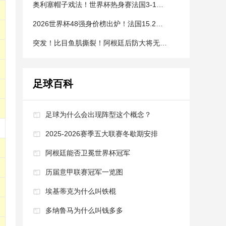
奥利塞帽子戏法！世界杯热身赛法国3-1完胜，拜仁2亿都不卖
2026世界杯48强身价榜出炉！法国15.2亿领跑，四队破10亿大关
突发！比目鱼肌撕裂！阿根廷后防大将无缘参加世界杯
足球百科
足球为什么会出现阵型这个概念？
2025-2026赛季五大联赛冬歇期安排
阿根廷能否卫冕世界杯冠军
历届意甲联赛冠军一览图
埃基蒂克为什么叫铁棍
多纳鲁马为什么叫钱多多