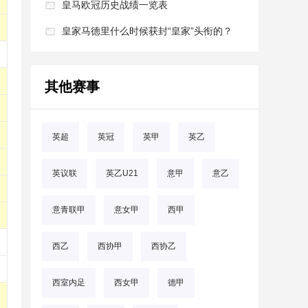
皇马欧冠历史战绩一览表
皇家马德里什么时候获封“皇家”头衔的？
其他赛事
英超
英冠
英甲
英乙
英议联
英乙U21
意甲
意乙
意青联甲
意女甲
西甲
西乙
西协甲
西协乙
西室内足
西女甲
德甲