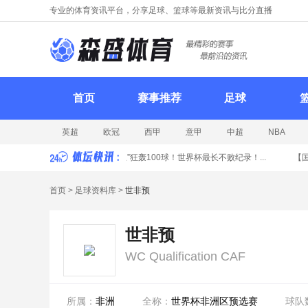
专业的体育资讯平台，分享足球、篮球等最新资讯与比分直播
首页
赛事推荐
足球
英超
欧冠
西甲
意甲
中超
NBA
球】
荷兰5-1横扫瑞典！“无冕之王”狂轰100球！世界杯最长不败纪录！...
【国际
首页
>
足球资料库
>
世非预
世非预
WC Qualification CAF
所属：
非洲
全称：
世界杯非洲区预选赛
球队