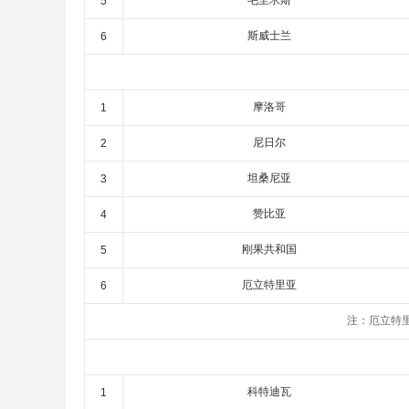
毛里求斯
5
斯威士兰
6
摩洛哥
1
尼日尔
2
坦桑尼亚
3
赞比亚
4
刚果共和国
5
厄立特里亚
6
注：厄立特
科特迪瓦
1