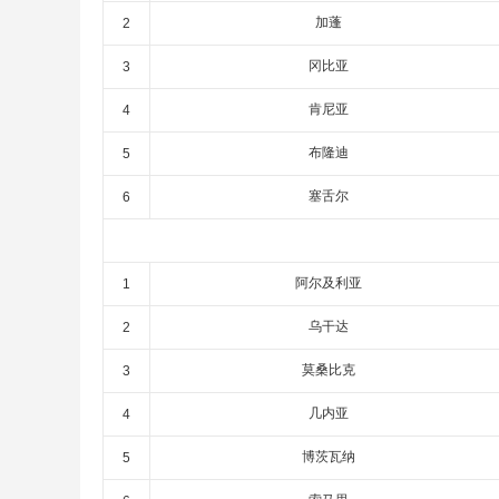
加蓬
2
冈比亚
3
肯尼亚
4
布隆迪
5
塞舌尔
6
阿尔及利亚
1
乌干达
2
莫桑比克
3
几内亚
4
博茨瓦纳
5