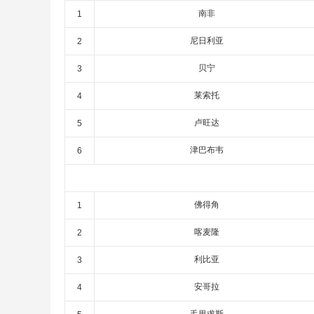
南非
1
尼日利亚
2
贝宁
3
莱索托
4
卢旺达
5
津巴布韦
6
佛得角
1
喀麦隆
2
利比亚
3
安哥拉
4