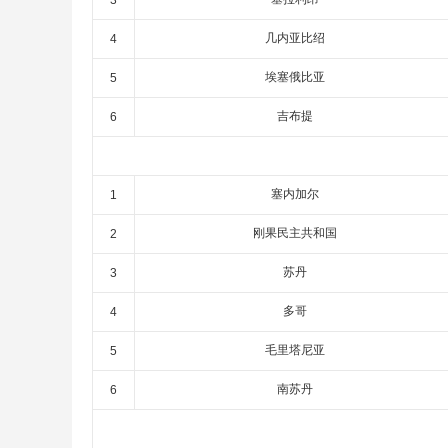
3
几内亚比绍
4
埃塞俄比亚
5
吉布提
6
塞内加尔
1
刚果民主共和国
2
苏丹
3
多哥
4
毛里塔尼亚
5
南苏丹
6