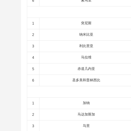
索马里
6
突尼斯
1
纳米比亚
2
利比里亚
3
马拉维
4
赤道几内亚
5
圣多美和普林西比
6
加纳
1
马达加斯加
2
马里
3