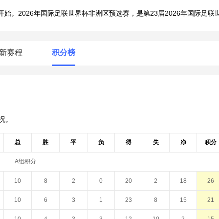
比赛开始。2026年国际足联世界杯非洲区预选赛，是第23届2026年国际足
新赛程
积分榜
情况。
总
胜
平
负
得
失
净
积分
A组积分
10
8
2
0
20
2
18
26
10
6
3
1
23
8
15
21