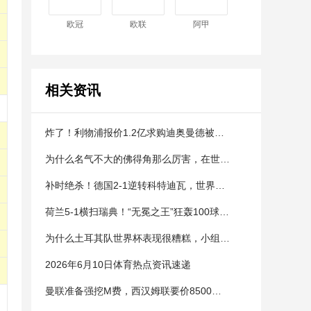
欧冠
欧联
阿甲
相关资讯
炸了！利物浦报价1.2亿求购迪奥曼德被拒绝！
为什么名气不大的佛得角那么厉害，在世界杯能接连逼平西班牙等强大的对手？
补时绝杀！德国2-1逆转科特迪瓦，世界杯提前出线！
荷兰5-1横扫瑞典！“无冕之王”狂轰100球！世界杯最长不败纪录！
为什么土耳其队世界杯表现很糟糕，小组赛两连败一球未进？
2026年6月10日体育热点资讯速递
曼联准备强挖M费，西汉姆联要价8500万镑