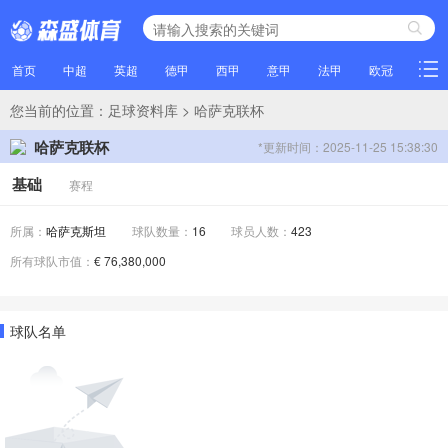
首页
中超
英超
德甲
西甲
意甲
法甲
欧冠
NBA
您当前的位置：
足球资料库
> 哈萨克联杯
哈萨克联杯
*更新时间：2025-11-25 15:38:30
基础
赛程
所属：
哈萨克斯坦
球队数量：
16
球员人数：
423
所有球队市值：
€ 76,380,000
球队名单