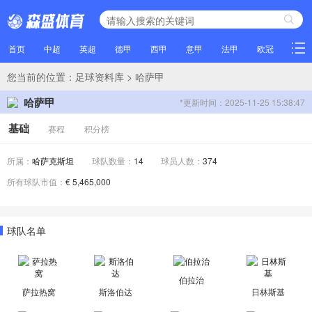
首页
中超
英超
德甲
西甲
意甲
法甲
欧冠
NBA
您当前的位置：
足球资料库
> 哈萨甲
哈萨甲
*更新时间：2025-11-25 15:38:47
基础
赛程
积分榜
所属：
哈萨克斯坦
球队数量：
14
球员人数：
374
所有球队市值：
€ 5,465,000
球队名单
伯拉治
萨拉热窝
斯洛伯达
日林斯基