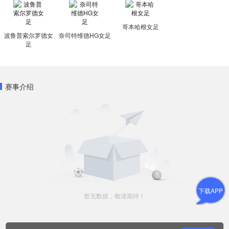
哥本哈根女足
波鲁普索尔罗德女
奈司特维德HG女足
足
赛事介绍
下载APP
暂无数据，敬请期待！