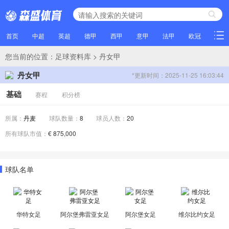
首页
中超
英超
德甲
西甲
意甲
法甲
欧冠
NBA
您当前的位置：
足球资料库
> 丹女甲
丹女甲
*更新时间：2025-11-25 16:03:44
基础
赛程
积分榜
所属：
丹麦
球队数量：
8
球员人数：
20
所有球队市值：
€ 875,000
球队名单
华特女足
阿尔堡弗雷亚女足
阿尔堡女足
维尔比约女足