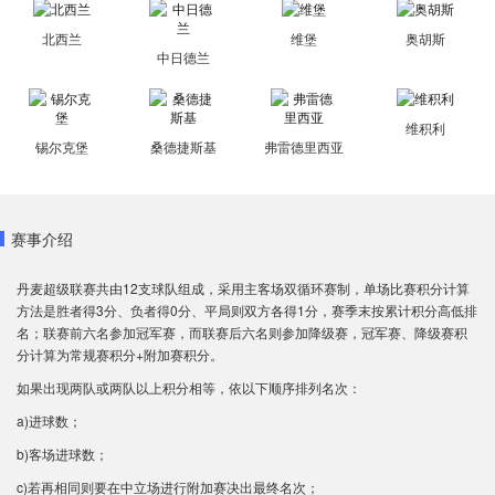
北西兰
维堡
奥胡斯
中日德兰
维积利
锡尔克堡
桑德捷斯基
弗雷德里西亚
赛事介绍
丹麦超级联赛共由12支球队组成，采用主客场双循环赛制，单场比赛积分计算
方法是胜者得3分、负者得0分、平局则双方各得1分，赛季末按累计积分高低排
名；联赛前六名参加冠军赛，而联赛后六名则参加降级赛，冠军赛、降级赛积
分计算为常规赛积分+附加赛积分。
如果出现两队或两队以上积分相等，依以下顺序排列名次：
a)进球数；
b)客场进球数；
c)若再相同则要在中立场进行附加赛决出最终名次；