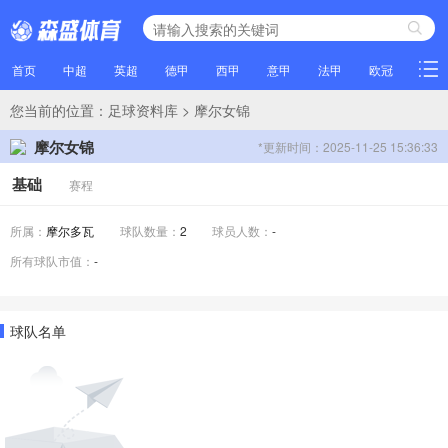
首页
中超
英超
德甲
西甲
意甲
法甲
欧冠
NBA
您当前的位置：
足球资料库
> 摩尔女锦
摩尔女锦
*更新时间：2025-11-25 15:36:33
基础
赛程
所属：
摩尔多瓦
球队数量：
2
球员人数：
-
所有球队市值：
-
球队名单