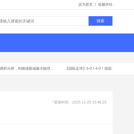
设为首页
丨
收藏本站
分榜，利物浦曼城爆冷输球...
【国际足球】
6-0！4-0！德国、荷兰均大胜对
*更新时间：2025-11-25 15:46:25