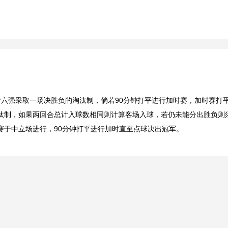
十六强采取一场决胜负的淘汰制，倘若90分钟打平进行加时赛，加时赛打
汰制，如果两回合总计入球数相同则计算客场入球，若仍未能分出胜负则
赛于中立场进行，90分钟打平进行加时直至点球决出冠军。