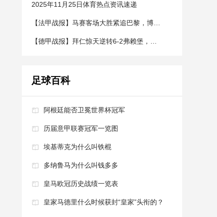
2025年11月25日体育热点资讯速递
【法甲战报】马赛客场大胜紧追巴黎，博格巴时隔811天复出
【德甲战报】拜仁惊天逆转6-2弗赖堡，药厂客场告捷升至次席
足球百科
阿根廷能否卫冕世界杯冠军
历届意甲联赛冠军一览图
埃基蒂克为什么叫铁棍
多纳鲁马为什么叫钱多多
皇马欧冠历史战绩一览表
皇家马德里什么时候获封“皇家”头衔的？