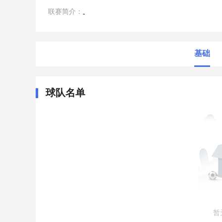
联赛简介：
-
基础
球队名单
暂