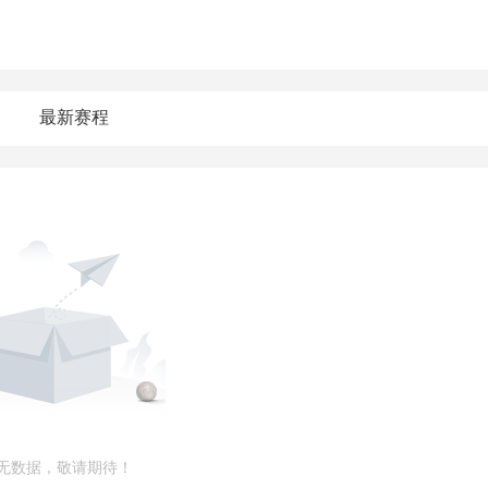
最新赛程
无数据，敬请期待！