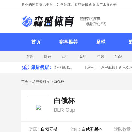
专业的体育资讯平台，分享足球、篮球等最新资讯与比分直播
首页
赛事推荐
足球
英超
欧冠
西甲
意甲
中超
NBA
西主场完胜十人巴萨，曼城轻敌轮换输球...
【意甲】
【意甲战报】近六次米兰
首页
>
足球资料库
>
白俄杯
白俄杯
BLR Cup
所属：
白俄罗斯
全称：
白俄罗斯杯
球队数量