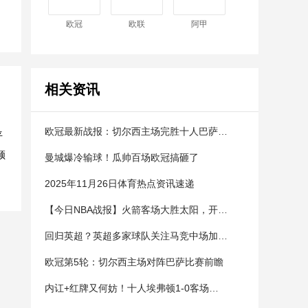
欧冠
欧联
阿甲
相关资讯
欧冠最新战报：切尔西主场完胜十人巴萨，曼城轻敌轮换输球
平
须
曼城爆冷输球！瓜帅百场欧冠搞砸了
2025年11月26日体育热点资讯速递
【今日NBA战报】火箭客场大胜太阳，开拓者轻取雄鹿杨瀚森出场2分钟
回归英超？英超多家球队关注马竞中场加拉格尔
欧冠第5轮：切尔西主场对阵巴萨比赛前瞻
内讧+红牌又何妨！十人埃弗顿1-0客场力克曼联