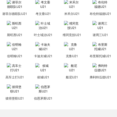
谢菲尔德联队U21
考文垂U21
米禾尔U21
布伦特福德U21
斯旺西U21
叶士域治U21
维冈竞技U21
谢周三U21
伯明翰U21
卡迪夫城U21
克鲁U21
布里斯托城U21
高车士打U21
侯城U21
般尼U21
弗利特伍德U21
彼得堡联U21
伯恩茅斯U21