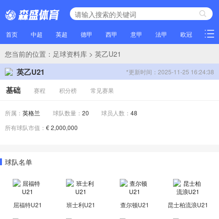
首页
中超
英超
德甲
西甲
意甲
法甲
欧冠
NBA
您当前的位置：
足球资料库
> 英乙U21
英乙U21
*更新时间：2025-11-25 16:24:38
基础
赛程
积分榜
常见赛果
所属：
英格兰
球队数量：
20
球员人数：
48
所有球队市值：
€ 2,000,000
球队名单
屈福特U21
班士利U21
查尔顿U21
昆士柏流浪U21