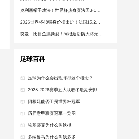
奥利塞帽子戏法！世界杯热身赛法国3-1完胜，拜仁2亿都不卖
2026世界杯48强身价榜出炉！法国15.2亿领跑，四队破10亿大关
突发！比目鱼肌撕裂！阿根廷后防大将无缘参加世界杯
足球百科
足球为什么会出现阵型这个概念？
2025-2026赛季五大联赛冬歇期安排
阿根廷能否卫冕世界杯冠军
历届意甲联赛冠军一览图
埃基蒂克为什么叫铁棍
多纳鲁马为什么叫钱多多