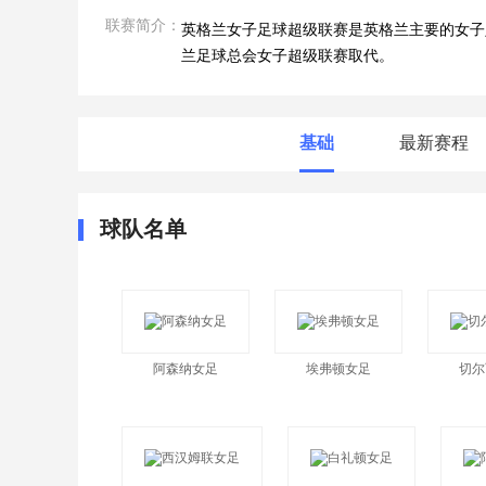
联赛简介：
英格兰女子足球超级联赛是英格兰主要的女子足
兰足球总会女子超级联赛取代。
基础
最新赛程
球队名单
阿森纳女足
埃弗顿女足
切尔