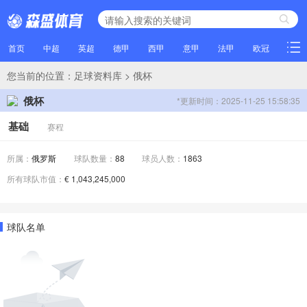
首页
中超
英超
德甲
西甲
意甲
法甲
欧冠
NBA
您当前的位置：
足球资料库
> 俄杯
俄杯
*更新时间：2025-11-25 15:58:35
基础
赛程
所属：
俄罗斯
球队数量：
88
球员人数：
1863
所有球队市值：
€ 1,043,245,000
球队名单