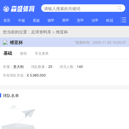
首页
中超
英超
德甲
西甲
意甲
法甲
欧冠
NBA
您当前的位置：
足球资料库
> 维亚杯
维亚杯
*更新时间：2025-11-25 16:20:37
基础
赛程
常见赛果
所属：
意大利
球队数量：
25
球员人数：
140
所有球队市值：
€ 5,985,000
球队名单