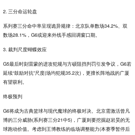
2. 三分命运轮盘
系列赛三分命中率呈现诡异规律：北京队单数场34.2%、双
数场28.1%，G6或迎来外线手感回调窗口期。
3. 裁判尺度蝴蝶效应
G5最后时刻雷蒙的进攻犯规与方硕阻挡判罚引发争议，G6若
延续“鼓励对抗”尺度(场均犯规35.2次)，更擅长阵地战的广厦
有望获利。
终极预判
G6将成为古典篮球与现代魔球的终极对决。北京需激活曾凡
博的三分威胁(系列赛三分21中5)，广厦则要挖掘赵岩昊的无
球跑动价值。考虑到王博教练的临场调整能力(本赛季暂停后