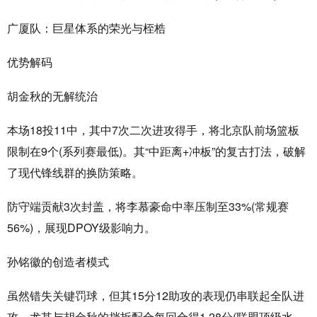
广厦队：巨星体系的荣光与桎梏
优势解码
胡金秋的无解统治
本场18投11中，其中7次二次进攻得手，将北京队前场篮板
限制在9个(系列赛最低)。其“中距离+冲板”的复古打法，破解
了现代锋线群的换防策略。
防守端贡献3次封盖，将李慕豪命中率压制至33%(常规赛
56%)，展现DPOY级影响力。
孙铭徽的创造者模式
虽然错失关键罚球，但其15分12助攻的表现仍串联起全队进
攻，尤其与胡金秋的挡拆配合每回合得1.28分(联盟顶级水