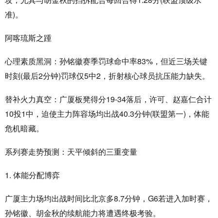
准)。
阿喀琉斯之踵
心理素质黑洞：孙铭徽赛季罚球命中率83%，但近三场关键
时刻(最后2分钟)罚球仅5中2，折射核心球员抗压能力缺失。
替补火力真空：广厦板凳得分19-34落后，许可、赵嘉仁合计
10投1中，迫使主力阵容场均出战40.3分钟(联盟第一)，体能
危机暗藏。
系列赛走势预测：天平倾斜的三重变量
1. 体能分配博弈
广厦主力场均出战时间比北京多8.7分钟，G6若进入加时赛，
孙铭徽、胡金秋的续航能力将遭遇终极考验。