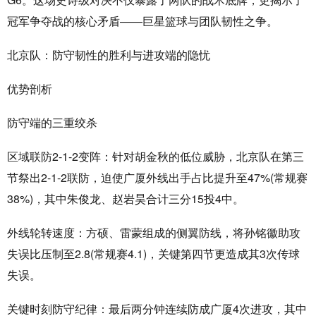
冠军争夺战的核心矛盾——巨星篮球与团队韧性之争。
北京队：防守韧性的胜利与进攻端的隐忧
优势剖析
防守端的三重绞杀
区域联防2-1-2变阵：针对胡金秋的低位威胁，北京队在第三
节祭出2-1-2联防，迫使广厦外线出手占比提升至47%(常规赛
38%)，其中朱俊龙、赵岩昊合计三分15投4中。
外线轮转速度：方硕、雷蒙组成的侧翼防线，将孙铭徽助攻
失误比压制至2.8(常规赛4.1)，关键第四节更造成其3次传球
失误。
关键时刻防守纪律：最后两分钟连续防成广厦4次进攻，其中