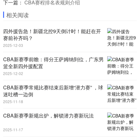
下一篇：
CBA赛程排名表规则介绍
相关阅读
四外援告急！新疆北控9天倒计时！能赶在开
赛前补齐吗？
2025-12-03
CBA新赛季前瞻：得分王萨姆纳到位，广东男
篮全新四外援配置
2025-12-02
CBA新赛季常规比赛结束后新增“潜力赛” ，球
迷吐槽一边倒
2025-11-18
CBA新赛季新规出炉，解锁潜力赛新玩法
2025-11-17