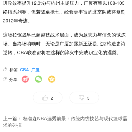
进攻效率提升12.3%)与杭州主场压力，广厦有望以108-103
终结系列赛，但若战至抢七，经验更丰富的北京队或将复刻
2012年奇迹。
这场拉锯战早已超越技战术层面，成为意志力与信念的试炼
场。当终场哨响时，无论是广厦加冕新王还是北京缔造史诗
逆转，CBA联赛都将在这样的淬火中完成职业化的涅槃。
标签
CBA
广厦
分享
2
3
上一篇：
杨瀚森NBA选秀前景：传统内线技艺与现代篮球需
求的碰撞