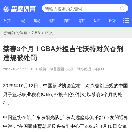
首页
中超
英超
德甲
西甲
意甲
法甲
欧冠
NBA
您当前的位置：
CBA
> 正文
禁赛3个月！CBA外援吉伦沃特对兴奋剂
违规被处罚
2025-10-14 11:38:08
编辑：绿茵圈圈
来源：网络整理
阅读
116
2025年10月13日，中国篮球协会宣布，对兴奋剂违规的中国
男子篮球职业联赛(CBA)外援吉伦沃特处以禁赛3个月的处
罚。
中国篮协在给广东东阳光队(广东宏远篮球俱乐部)下发的通知
中说：“在国家体育总局反兴奋剂中心于2025年4月16日实施