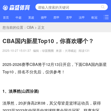
首页
中超
英超
德甲
西甲
意甲
法甲
欧冠
NBA
您当前的位置：
CBA
> 正文
CBA国内新星Top10，你喜欢哪个？
2025-10-27 15:01:37
编辑：绿茵圈圈
来源：大球崛起
阅读
131
2025-2026赛季CBA将于12月13日开启，下面CBA国内新星
Top10，排名不分先后，仅供参考！
1、淡厚然(山西汾酒)
淡厚然，20岁身高2米08，其父母皆是篮球运动员，获得
2022至2023年中国高中篮球联赛全国总冠军、联赛东区