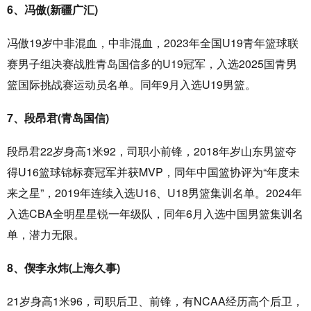
6、冯傲(新疆广汇)
冯傲19岁中非混血，中非混血，2023年全国U19青年篮球联
赛男子组决赛战胜青岛国信多的U19冠军，入选2025国青男
篮国际挑战赛运动员名单。同年9月入选U19男篮。
7、段昂君(青岛国信)
段昂君22岁身高1米92，司职小前锋，2018年岁山东男篮夺
得U16篮球锦标赛冠军并获MVP，同年中国篮协评为“年度未
来之星”，2019年连续入选U16、U18男篮集训名单。2024年
入选CBA全明星星锐一年级队，同年6月入选中国男篮集训名
单，潜力无限。
8、偰李永炜(上海久事)
21岁身高1米96，司职后卫、前锋，有NCAA经历高个后卫，