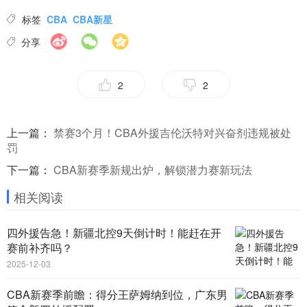
标签
CBA
CBA新星
分享
2
2
上一篇：
禁赛3个月！CBA外援吉伦沃特对兴奋剂违规被处
罚
下一篇：
CBA新赛季新规出炉，解锁潜力赛新玩法
相关阅读
四外援告急！新疆北控9天倒计时！能赶在开
赛前补齐吗？
2025-12-03
CBA新赛季前瞻：得分王萨姆纳到位，广东男