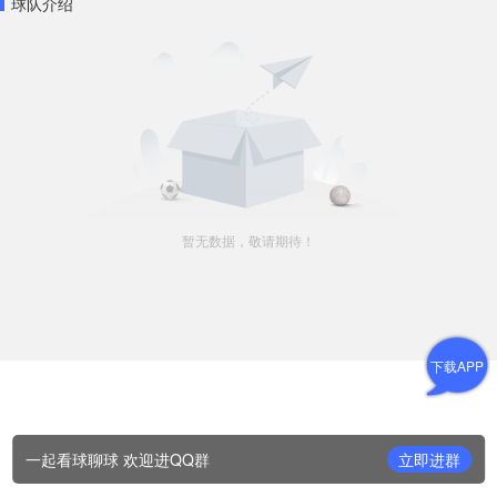
球队介绍
暂无数据，敬请期待！
下载APP
一起看球聊球 欢迎进QQ群
立即进群