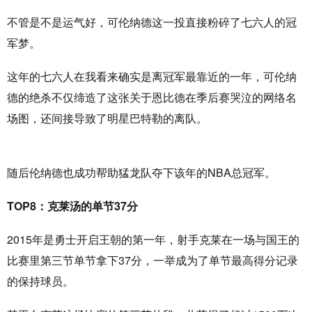
不管是不是运气好，可伦纳德这一投直接粉碎了七六人的冠
军梦。
这年的七六人在我看来确实是离冠军最靠近的一年，可伦纳
德的绝杀不仅缔造了这张关于恩比德在季后赛哭泣的网络名
场图，还间接导致了明星巴特勒的离队。
随后伦纳德也成功帮助猛龙队夺下该年的NBA总冠军。
TOP8：克莱汤的单节37分
2015年是勇士开启王朝的第一年，射手克莱在一场与国王的
比赛里第三节单节拿下37分，一举成为了单节最高得分记录
的保持球员。