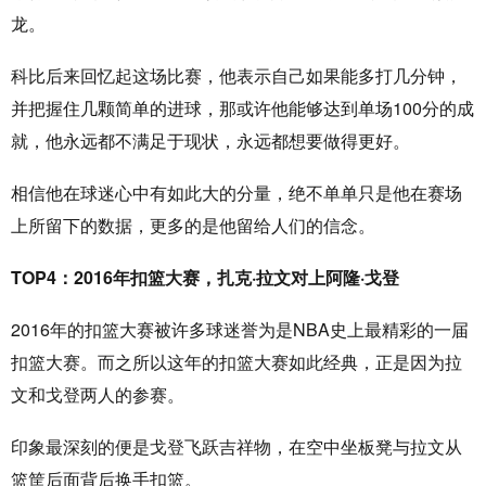
龙。
科比后来回忆起这场比赛，他表示自己如果能多打几分钟，
并把握住几颗简单的进球，那或许他能够达到单场100分的成
就，他永远都不满足于现状，永远都想要做得更好。
相信他在球迷心中有如此大的分量，绝不单单只是他在赛场
上所留下的数据，更多的是他留给人们的信念。
TOP4：2016年扣篮大赛，扎克·拉文对上阿隆·戈登
2016年的扣篮大赛被许多球迷誉为是NBA史上最精彩的一届
扣篮大赛。而之所以这年的扣篮大赛如此经典，正是因为拉
文和戈登两人的参赛。
印象最深刻的便是戈登飞跃吉祥物，在空中坐板凳与拉文从
篮筐后面背后换手扣篮。