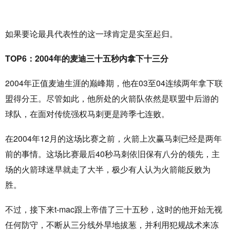
如果要论最具代表性的这一球肯定是实至起归。
TOP6：2004年的麦迪三十五秒内拿下十三分
2004年正值麦迪生涯的巅峰期，他在03至04连续两年拿下联
盟得分王。尽管如此，他所处的火箭队依然是联盟中后游的
球队，在面对传统强权马刺更是跨季七连败。
在2004年12月的这场比赛之前，火箭上次赢马刺已经是两年
前的事情。这场比赛最后40秒马刺依旧保有八分的领先，主
场的火箭球迷早就走了大半，极少有人认为火箭能反败为
胜。
不过，接下来t-mac跟上帝借了三十五秒，这时的他开始无视
任何防守，不断从三分线外旱地拔葱，并利用犯规战术来冻