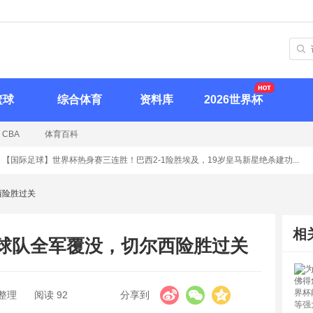
篮球
综合体育
资料库
2026世界杯
CBA
体育百科
【国际足球】
世界杯热身赛三连胜！巴西2-1险胜埃及，19岁皇马新星绝杀建功...
西险胜过关
相
洲球队全军覆没，切尔西险胜过关
整理
阅读
92
分享到