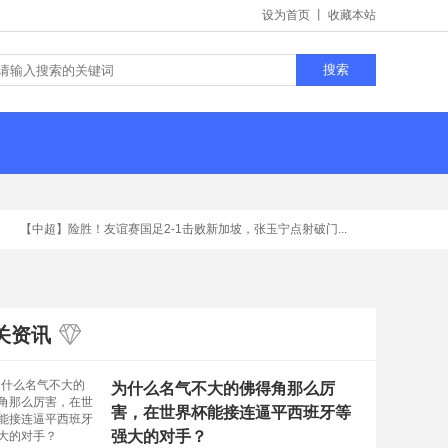
设为首页
丨
收藏本站
【中超】
险胜！友谊赛国足2-1击败新加坡，张玉宁点射破门...
【国际足球】
关资讯
为什么名气不大的佛得角那么厉
害，在世界杯能接连逼平西班牙等
强大的对手？