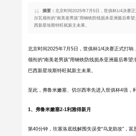
摘要：
北京时间2025年7月5日，世俱杯1/4决赛
尔瓦领衔的“南美老男孩”用钢铁防线扼杀亚洲最后希望;​​
西新星埃斯特旺弑新主未果。
北京时间2025年7月5日，世俱杯1/4决赛正式打响
领衔的“南美老男孩”用钢铁防线扼杀亚洲最后希望;​​
巴西新星埃斯特旺弑新主未果。
至此，弗鲁米嫩塞、切尔西率先进入世俱杯4强，
1、弗鲁米嫩塞2-1利雅得新月
​​第40分钟​​，坎塞洛底线解围失误变“乌龙助攻