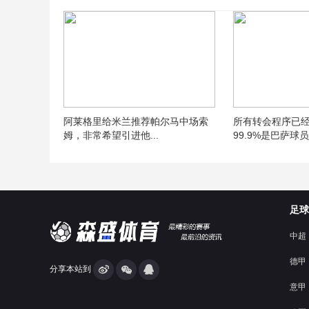
阿莱格里给米兰推荐帕尔马中场索
所有转会程序已
姆，非常希望引进他...
99.9%是巴萨球员了
足球
中超
德甲
分享本站到
意甲