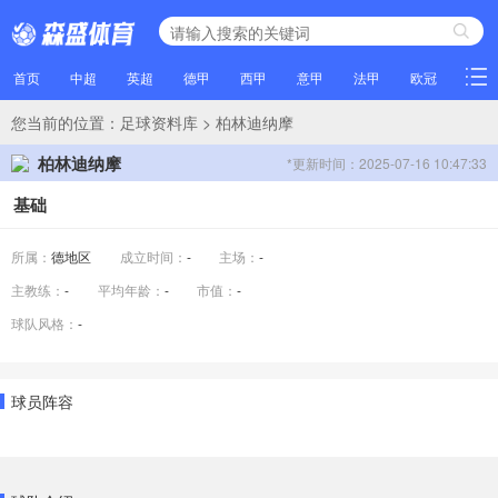
首页
中超
英超
德甲
西甲
意甲
法甲
欧冠
NBA
您当前的位置：
足球资料库
> 柏林迪纳摩
柏林迪纳摩
*更新时间：2025-07-16 10:47:33
基础
所属：
德地区
成立时间：
-
主场：
-
主教练：
-
平均年龄：
-
市值：
-
球队风格：
-
球员阵容