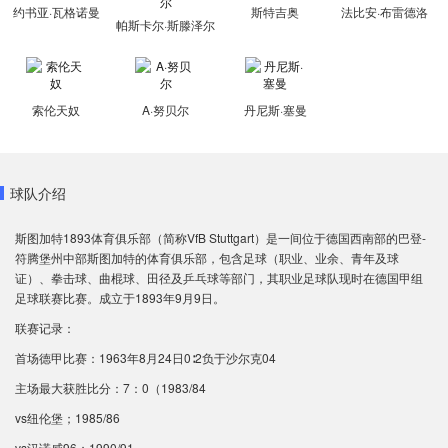
约书亚·瓦格诺曼
斯特吉奥
法比安·布雷德洛
帕斯卡尔·斯滕泽尔
索伦天奴
A·努贝尔
丹尼斯·塞曼
球队介绍
斯图加特1893体育俱乐部（简称VfB Stuttgart）是一间位于德国西南部的巴登-
符腾堡州中部斯图加特的体育俱乐部，包含足球（职业、业余、青年及球
证）、拳击球、曲棍球、田径及乒乓球等部门，其职业足球队现时在德国甲组
足球联赛比赛。成立于1893年9月9日。
联赛记录：
首场德甲比赛：1963年8月24日0∶2负于沙尔克04
主场最大获胜比分：7：0（1983/84
vs纽伦堡；1985/86
vs汉诺威96；1990/91