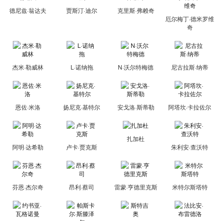
德尼兹·翁达夫
贾斯汀·迪尔
克里斯·弗赖奇
厄尔梅丁·德米罗维
奇
杰米·勒威林
L·诺纳拖
N·沃尔特梅德
尼古拉斯·纳蒂
恩佐·米洛
扬尼克·基特尔
安戈洛·斯蒂勒
阿塔坎·卡拉佐尔
扎加杜
阿明·达希勒
卢卡·贾克斯
朱利安·查沃特
芬恩·杰尔奇
昂利·蔡司
雷蒙·亨德里克斯
米特尔斯塔特