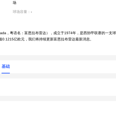
场
球场容量：
-
abrada，粤语名：富恩拉布雷达），成立于1974年，是西协甲联赛的
值0.1215亿欧元，我们将持续更新富恩拉布雷达最新消息。
基础