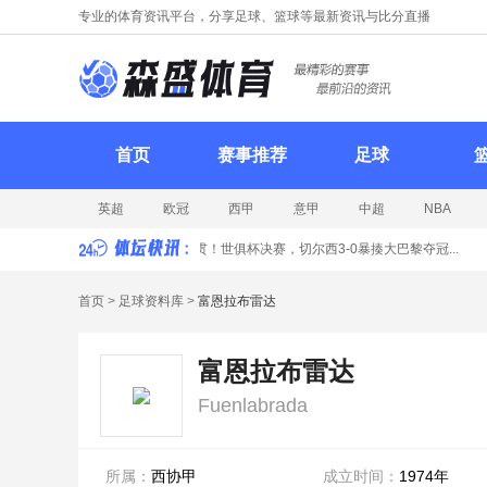
专业的体育资讯平台，分享足球、篮球等最新资讯与比分直播
首页
赛事推荐
足球
英超
欧冠
西甲
意甲
中超
NBA
..
【国际足球】
超级大满贯！世俱杯决赛，切尔西3-0暴揍大巴黎夺冠...
首页
>
足球资料库
>
富恩拉布雷达
富恩拉布雷达
Fuenlabrada
所属：
西协甲
成立时间：
1974年