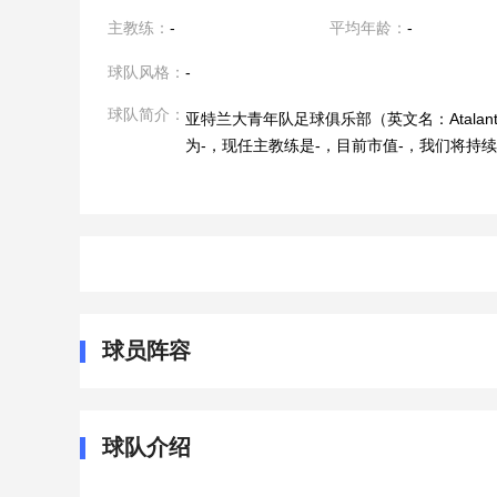
主教练：
-
平均年龄：
-
球队风格：
-
球队简介：
亚特兰大青年队足球俱乐部（英文名：Atal
为-，现任主教练是-，目前市值-，我们将持
球员阵容
球队介绍