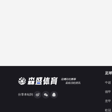
足球
中超
德甲
分享本站到
意甲
欧冠