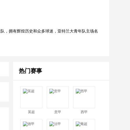
一支球队，拥有辉煌历史和众多球迷，亚特兰大青年队主场名
热门赛事
英超
意甲
西甲