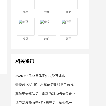
德甲
法甲
葡超
欧冠
欧联
阿甲
相关资讯
2025年7月23日体育热点资讯速递
豪掷超1亿引援！科莫能否挑战意甲传统豪门？
莫德里奇离队后，皇马的新10号会是谁？
德甲新赛季将于8月6日开启，这些你一定要懂