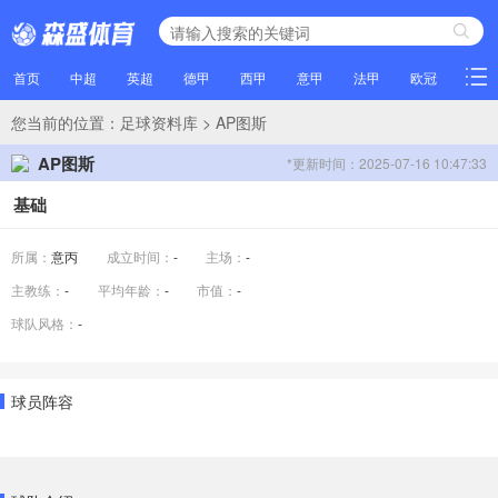
首页
中超
英超
德甲
西甲
意甲
法甲
欧冠
NBA
您当前的位置：
足球资料库
> AP图斯
AP图斯
*更新时间：2025-07-16 10:47:33
基础
所属：
意丙
成立时间：
-
主场：
-
主教练：
-
平均年龄：
-
市值：
-
球队风格：
-
球员阵容