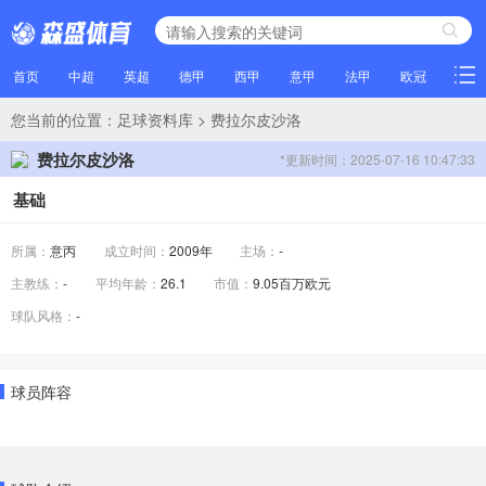
首页
中超
英超
德甲
西甲
意甲
法甲
欧冠
NBA
您当前的位置：
足球资料库
> 费拉尔皮沙洛
费拉尔皮沙洛
*更新时间：2025-07-16 10:47:33
基础
所属：
意丙
成立时间：
2009年
主场：
-
主教练：
-
平均年龄：
26.1
市值：
9.05百万欧元
球队风格：
-
球员阵容