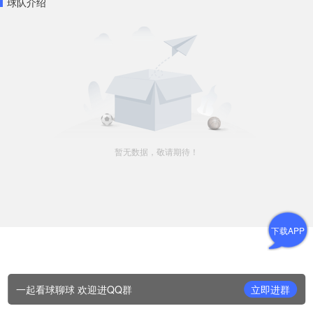
球队介绍
暂无数据，敬请期待！
下载APP
一起看球聊球 欢迎进QQ群
立即进群