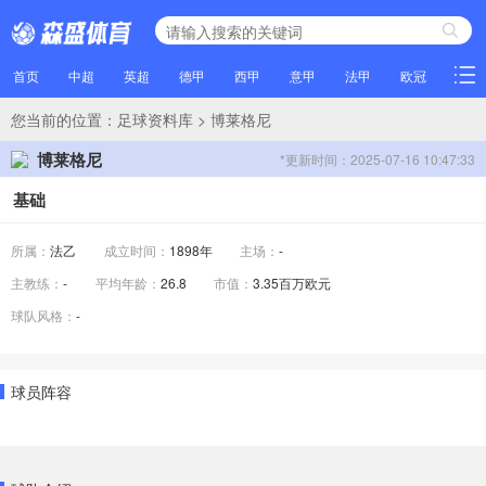
首页
中超
英超
德甲
西甲
意甲
法甲
欧冠
NBA
您当前的位置：
足球资料库
> 博莱格尼
博莱格尼
*更新时间：2025-07-16 10:47:33
基础
所属：
法乙
成立时间：
1898年
主场：
-
主教练：
-
平均年龄：
26.8
市值：
3.35百万欧元
球队风格：
-
球员阵容