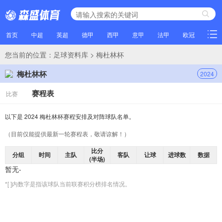
首页
中超
英超
德甲
西甲
意甲
法甲
欧冠
NBA
您当前的位置：
足球资料库
> 梅杜林杯
梅杜林杯
2024
赛程表
比赛
以下是 2024 梅杜林杯
赛程安排及对阵球队名单。
（目前仅能提供最新一轮赛程表，敬请谅解！）
比分
分组
时间
主队
客队
让球
进球数
数据
(半场)
暂无-
*[ ]内数字是指该球队当前联赛积分榜排名情况。