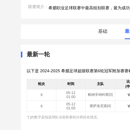
联赛简介：
希腊职业足球联赛中最高组别联赛，最为成功
基础
最
最新一轮
以下是 2024-2025 希腊足球超级联赛第6轮冠军附加
比
轮次
时间
主队
(半
05-12
帕纳辛纳科斯[3]
6
V
01:00
05-12
塞萨洛尼基[4]
6
V
01:00
*[ ]内数字是指该球队当前联赛积分榜排名情况。