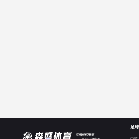
足球
中超