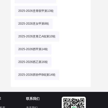
2025-2026意青联甲第13轮
2025-2026意女甲第8轮
2025-2026意青乙A组第10轮
2025-2026西甲第14轮
2025-2026西乙第16轮
2025-2026西协甲B组第14轮
库
联系我们
料库
关于我们