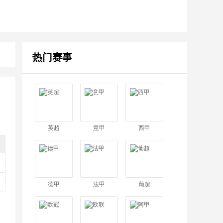
热门赛事
英超
意甲
西甲
德甲
法甲
葡超