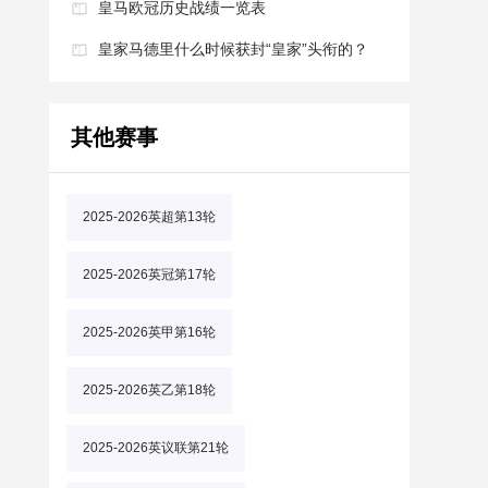
皇马欧冠历史战绩一览表
皇家马德里什么时候获封“皇家”头衔的？
其他赛事
2025-2026英超第13轮
2025-2026英冠第17轮
2025-2026英甲第16轮
2025-2026英乙第18轮
2025-2026英议联第21轮