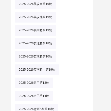
2025-2026英议南第19轮
2025-2026英议北第19轮
2025-2026英南超第19轮
2025-2026英北超第18轮
2025-2026英依超第10轮
2025-2026英南超中第19轮
2025-2026意甲第13轮
2025-2026意乙第14轮
2025-2026意丙A组第16轮