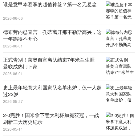
谁是意甲本赛季的超值神签？第一名无悬念
2026-06-06
德布劳内忍直言：孔蒂离开那不勒斯高兴，这
一年踢得不开心
2026-06-01
正式告别！莱奥自宣离队结束7年米兰生涯，
曼联成热门下家
2026-06-01
史上最年轻意大利国家队名单出炉，仅一人超
过22岁
2026-05-27
2-0完胜！国米拿下意大利杯加冕双冠，一战
刷新三大历史纪录
2026-05-14