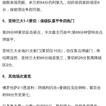
德斯表现亮眼。米兰积54分仍列第九，但距前四差距缩至6
分，保留理论争四可能。
5、亚特兰大1-1莱切：保级队逼平争四热门
第29分钟莱切反击获点，卡尔森主罚命中;第69分钟雷特吉点
球扳平。
亚特兰大全场21次射门(莱切仅10次)，但仅靠点球破门，终
结两连胜。亚特兰大积65分稳居第三，莱切积25分暂离降级
区2分。
6、其他场次速览
佛罗伦萨2-1恩波利：阿德利闪击+曼德拉戈拉倒钩，紫百合
积59分升至第七。
拉齐奥未赛：少赛一轮积59分，暂列第七，保留争四悬念。