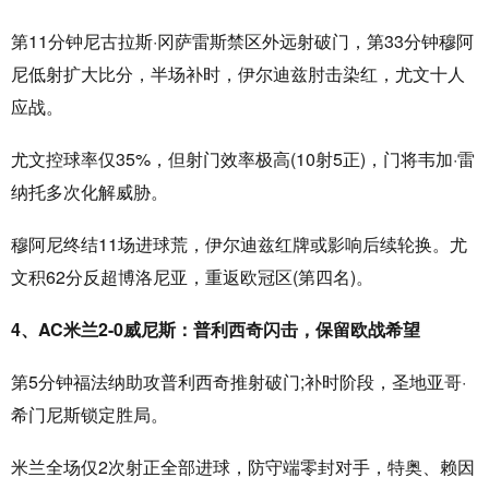
第11分钟尼古拉斯·冈萨雷斯禁区外远射破门，第33分钟穆阿
尼低射扩大比分，半场补时，伊尔迪兹肘击染红，尤文十人
应战。
尤文控球率仅35%，但射门效率极高(10射5正)，门将韦加·雷
纳托多次化解威胁。
穆阿尼终结11场进球荒，伊尔迪兹红牌或影响后续轮换。尤
文积62分反超博洛尼亚，重返欧冠区(第四名)。
4、AC米兰2-0威尼斯：普利西奇闪击，保留欧战希望
第5分钟福法纳助攻普利西奇推射破门;补时阶段，圣地亚哥·
希门尼斯锁定胜局。
米兰全场仅2次射正全部进球，防守端零封对手，特奥、赖因