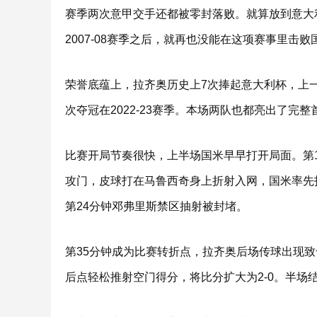
赛季两次意甲交手还都被零封落败。就算放到意大利
2007-08赛季之后，就再也没能在这项赛事里击败
荣誉底蕴上，拉齐奥历史上7次捧起意大利杯，上一次
次夺冠在2022-23赛季。本场两队也都亮出了完
比赛开局节奏很快，上半场国米早早打开局面。第
攻门，皮球打在马鲁西奇身上折射入网，国米率先打
第24分钟邓弗里斯禁区抽射被封堵。
第35分钟成为比赛转折点，拉齐奥后场传球出现
后点轻松推射空门得分，将比分扩大为2-0。半场