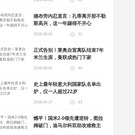
德布劳内忍直言：孔蒂离开那不勒
斯高兴，这一年踢得不开心
2026-06-01
32
正式告别！莱奥自宣离队结束7年
米兰生涯，曼联成热门下家
2026-06-01
49
史上最年轻意大利国家队名单出
炉，仅一人超过22岁
2026-05-27
63
憾平！国米2-0领先遭逆转，图拉
姆破门，迪马尔科双助攻难救主