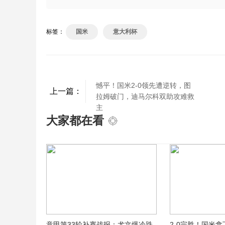
标签：
国米
意大利杯
憾平！国米2-0领先遭逆转，图
上一篇：
拉姆破门，迪马尔科双助攻难救
主
大家都在看
意甲第33轮补赛战报：尤文爆冷跌
2-0完胜！国米