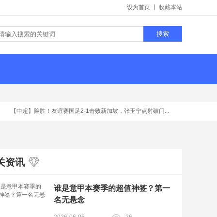
设为首页
丨
收藏本站
【中超】
险胜！友谊赛国足2-1击败新加坡，张玉宁点射破门...
【国际足球】
关资讯
谁是意甲本赛季的超值神签？第一
名无悬念
2026-06-06
26