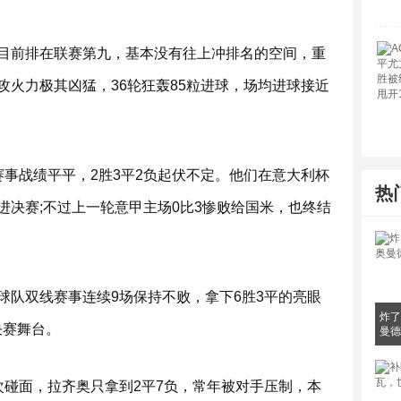
目前排在联赛第九，基本没有往上冲排名的空间，重
火力极其凶猛，36轮狂轰85粒进球，场均进球接近
事战绩平平，2胜3平2负起伏不定。他们在意大利杯
热
决赛;不过上一轮意甲主场0比3惨败给国米，也终结
球队双线赛事连续9场保持不败，拿下6胜3平的亮眼
炸了
决赛舞台。
曼德
次碰面，拉齐奥只拿到2平7负，常年被对手压制，本