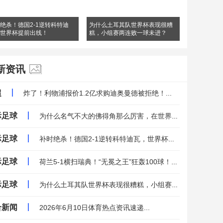
绝杀！德国2-1逆转科特迪
为什么土耳其队世界杯表现很糟
世界杯提前出线！
糕，小组赛两连败一球未进？
新资讯
超
丨
炸了！利物浦报价1.2亿求购迪奥曼德被拒绝！...
际足球
丨
为什么名气不大的佛得角那么厉害，在世界杯能接连逼平西班牙等强大的对手？...
际足球
丨
补时绝杀！德国2-1逆转科特迪瓦，世界杯提前出线！...
际足球
丨
荷兰5-1横扫瑞典！“无冕之王”狂轰100球！世界杯最长不败纪录！...
际足球
丨
为什么土耳其队世界杯表现很糟糕，小组赛两连败一球未进？...
合新闻
丨
2026年6月10日体育热点资讯速递...