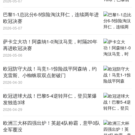
2026-05-07
巴黎1-1总比分6-5惊险淘汰拜仁，连续两年进
欧冠决赛
2026-05-07
萨卡立大功！阿森纳1-0淘汰马竞，时隔20年
再进欧冠决赛
2026-05-06
欧冠防守大战！马竞1-1惊险战平阿森纳，约
克雷斯、小蜘蛛双双点射破门
2026-04-30
欧冠进球大战！巴黎5-4逆转拜仁，登贝莱爆
发独造3球
2026-04-29
欧洲三大杯四强出炉！英超4队称霸，意甲0队
全军覆没