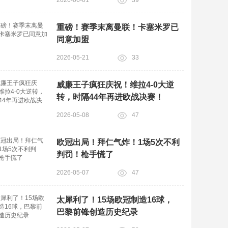
重磅！赛季末离曼联！卡塞米罗已
同意加盟
2026-05-21
33
威廉王子疯狂庆祝！维拉4-0大逆
转，时隔44年再进欧战决赛！
2026-05-08
47
欧冠出局！拜仁气炸！1场5次不利
判罚！枪手慌了
2026-05-07
47
太犀利了！15场欧冠制造16球，
巴黎前锋创造历史纪录