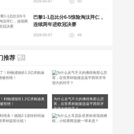
2026-05-07
50
巴黎1-1总比分6-5惊险淘汰拜仁，
连续两年进欧冠决赛
2026-05-07
49
门推荐
！利物浦报价1.2亿求购迪奥
为什么名气不大的佛得角那么厉
被拒绝！
害，在世界杯能接连逼平西班牙
等强大的对手？