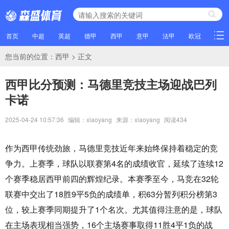
首页
中超
英超
德甲
西甲
意甲
法甲
欧冠
NBA
您当前的位置：
西甲
> 正文
西甲比分预测：马德里竞技主场迎战巴列
卡诺
2025-04-24 10:57:36
编辑：
xiaoyang
来源：
xiaoyang
阅读
434
作为西甲传统劲旅，马德里竞技近年来始终保持着稳定的竞
争力。上赛季，球队以联赛第4名的成绩收官，延续了连续12
个赛季稳居西甲前四的辉煌纪录。本赛季至今，马竞在32轮
联赛中交出了18胜9平5负的成绩单，积63分暂列积分榜第3
位，较上赛季同期提升了1个名次。尤其值得注意的是，球队
在主场表现相当强势，16个主场赛事取得11胜4平1负的战