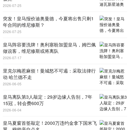
2026-07-25
突发！皇马报价迪奥曼德，今夏将出售只剩1
年合同的维尼修斯？
2026-07-25
皇马阵容要洗牌！奥利塞盼加盟皇马，姆巴佩
做说客，维尼修斯或将离队
2026-07-17
里克尔梅惹麻烦！曼城怒不可遏：采取法律行
动 哈兰德不走
2026-06-05
皇马离队第3人敲定：29岁边缘人告别，7年
15冠，转会费600万
2026-06-04
皇马夏窗首签敲定！2000万违约金拿下国米飞
翼，穆帅亲自点名