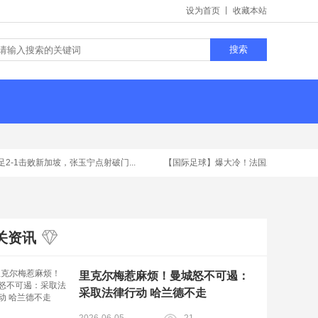
设为首页
丨
收藏本站
-1击败新加坡，张玉宁点射破门...
【国际足球】
爆大冷！法国主场1-2被逆转，
关资讯
里克尔梅惹麻烦！曼城怒不可遏：
采取法律行动 哈兰德不走
2026-06-05
21