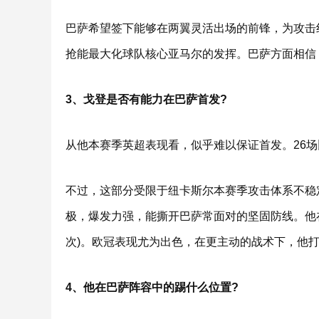
巴萨希望签下能够在两翼灵活出场的前锋，为攻击
抢能最大化球队核心亚马尔的发挥。巴萨方面相信
3、戈登是否有能力在巴萨首发?
从他本赛季英超表现看，似乎难以保证首发。26场
不过，这部分受限于纽卡斯尔本赛季攻击体系不稳
极，爆发力强，能撕开巴萨常面对的坚固防线。他在本
次)。欧冠表现尤为出色，在更主动的战术下，他打
4、他在巴萨阵容中的踢什么位置?