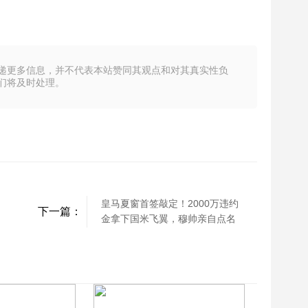
递更多信息，并不代表本站赞同其观点和对其真实性负
们将及时处理。
皇马夏窗首签敲定！2000万违约
下一篇：
金拿下国米飞翼，穆帅亲自点名