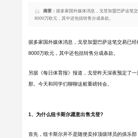
摘要：
据多家国外媒体消息，戈登加盟巴萨这笔交
8000万欧元，其中还包括转售分成条款。
据多家国外媒体消息，戈登加盟巴萨这笔交易已经
8000万欧元，其中还包括转售分成条款。
另据《每日体育报》报道，戈登昨天深夜预定了一架
那。今天和同学们聊聊这桩重磅转会。
1、为什么纽卡斯尔愿意出售戈登?
首先，纽卡斯尔并不是随便卖掉顶级球员的俱乐部