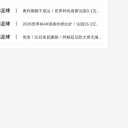
际足球
丨
奥利塞帽子戏法！世界杯热身赛法国3-1完胜，拜仁2亿都不卖...
际足球
丨
2026世界杯48强身价榜出炉！法国15.2亿领跑，四队破10亿大关...
际足球
丨
突发！比目鱼肌撕裂！阿根廷后防大将无缘参加世界杯...