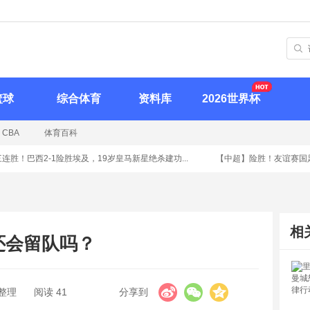
篮球
综合体育
资料库
2026世界杯
CBA
体育百科
！巴西2-1险胜埃及，19岁皇马新星绝杀建功...
【中超】
险胜！友谊赛国足2
相
还会留队吗？
整理
阅读
41
分享到