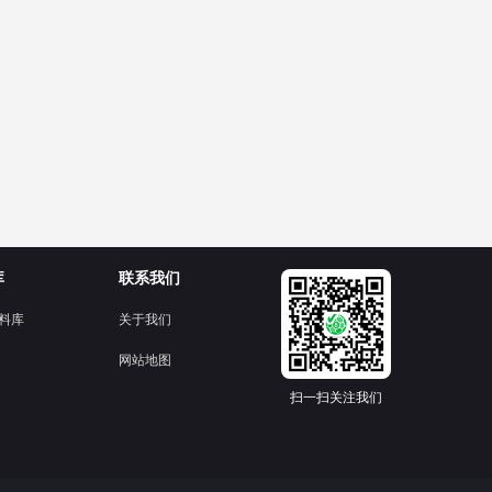
库
联系我们
料库
关于我们
网站地图
扫一扫关注我们