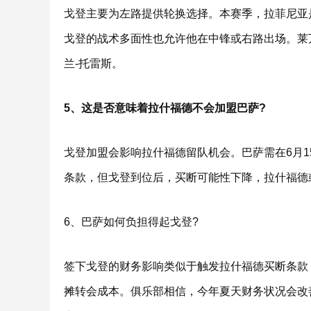
戈登主要为左路提供轮换选择。本赛季，拉菲尼亚
戈登的战术多面性也允许他在中锋或右路出场。莱
兰-托雷斯。
5、这是否意味着拉什福德不会加盟巴萨?
戈登加盟会影响拉什福德留队机会。巴萨需在6月1
条款，但戈登到位后，买断可能性下降，拉什福德
6、巴萨如何负担得起戈登?
签下戈登的财务影响类似于触发拉什福德买断条款
摊转会成本。俱乐部相信，今年夏天财务状况会改