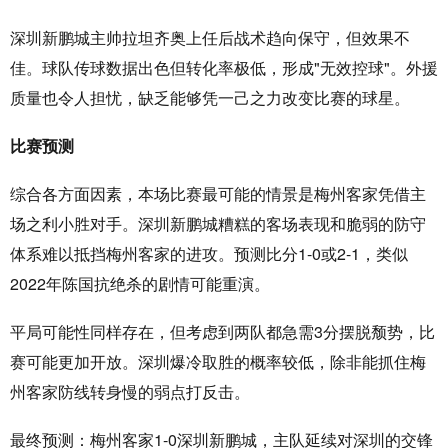
深圳新鹏城主帅拉坦齐奥上任后战术趋向保守，但效果不
佳。球队传球数据出色但转化率极低，形成"无效控球"。外援
质量也令人担忧，缺乏能够凭一己之力改变比赛的球星。
比赛预测
综合各方面因素，本场比赛最可能的情景是梅州客家凭借主
场之利小胜对手。深圳新鹏城糟糕的客场表现和脆弱的防守
体系难以抵挡梅州客家的进攻。预测比分1-0或2-1，类似
2022年陈国抗绝杀的剧情可能重演。
平局可能性同样存在，但考虑到两队都急需3分摆脱颓势，比
赛可能更加开放。深圳爆冷取胜的概率较低，除非能抓住梅
州客家防线转身慢的弱点打反击。
最终预测：梅州客家1-0深圳新鹏城，主队延续对深圳的交锋