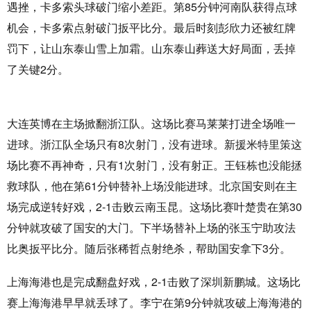
遇挫，卡多索头球破门缩小差距。第85分钟河南队获得点球
机会，卡多索点射破门扳平比分。最后时刻彭欣力还被红牌
罚下，让山东泰山雪上加霜。山东泰山葬送大好局面，丢掉
了关键2分。
大连英博在主场掀翻浙江队。这场比赛马莱莱打进全场唯一
进球。浙江队全场只有8次射门，没有进球。新援米特里策这
场比赛不再神奇，只有1次射门，没有射正。王钰栋也没能拯
救球队，他在第61分钟替补上场没能进球。北京国安则在主
场完成逆转好戏，2-1击败云南玉昆。这场比赛叶楚贵在第30
分钟就攻破了国安的大门。下半场替补上场的张玉宁助攻法
比奥扳平比分。随后张稀哲点射绝杀，帮助国安拿下3分。
上海海港也是完成翻盘好戏，2-1击败了深圳新鹏城。这场比
赛上海海港早早就丢球了。李宁在第9分钟就攻破上海海港的