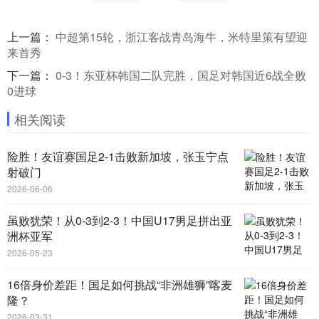
上一篇：
中超第15轮，浙江客战青岛海牛，米特里策有望迎
来首秀
下一篇：
0-3！东亚杯韩国二队完胜，国足对韩国近6战全败
0进球
相关阅读
险胜！友谊赛国足2-1击败新加坡，张玉宁点
射破门
2026-06-06
虽败犹荣！从0-3到2-3！中国U17男足拼出亚
洲杯亚军
2026-05-23
16倍身价差距！国足如何挑战“非洲雄狮”喀麦
隆？
2026-03-31