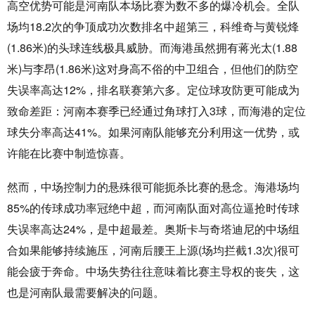
高空优势可能是河南队本场比赛为数不多的爆冷机会。全队
场均18.2次的争顶成功次数排名中超第三，科维奇与黄锐烽
(1.86米)的头球连线极具威胁。而海港虽然拥有蒋光太(1.88
米)与李昂(1.86米)这对身高不俗的中卫组合，但他们的防空
失误率高达12%，排名联赛第六多。定位球攻防更可能成为
致命差距：河南本赛季已经通过角球打入3球，而海港的定位
球失分率高达41%。如果河南队能够充分利用这一优势，或
许能在比赛中制造惊喜。
然而，中场控制力的悬殊很可能扼杀比赛的悬念。海港场均
85%的传球成功率冠绝中超，而河南队面对高位逼抢时传球
失误率高达24%，是中超最差。奥斯卡与奇塔迪尼的中场组
合如果能够持续施压，河南后腰王上源(场均拦截1.3次)很可
能会疲于奔命。中场失势往往意味着比赛主导权的丧失，这
也是河南队最需要解决的问题。