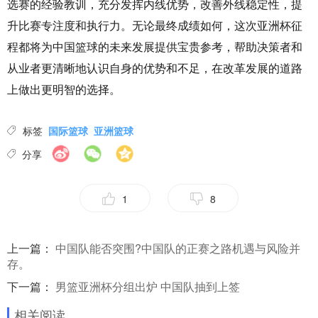
选赛的经验教训，充分发挥内线优势，改善外线稳定性，提
升比赛专注度和执行力。无论最终成绩如何，这次亚洲杯征
程都将为中国篮球的未来发展提供宝贵参考，帮助决策者和
从业者更清晰地认识自身的优势和不足，在改革发展的道路
上做出更明智的选择。
标签
国际篮球
亚洲篮球
分享
1
8
上一篇：
中国队能否突围?中国队的正赛之路机遇与风险并
存。
下一篇：
男篮亚洲杯分组出炉 中国队抽到上签
相关阅读