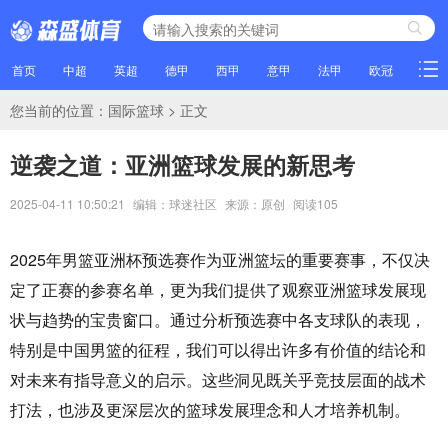
首页
中超
英超
德甲
西甲
意甲
法甲
欧冠
NBA
您当前的位置：
国际篮球
> 正文
逆袭之道：亚洲篮球发展的新思考
2025-04-11 10:50:21
编辑：
球迷社区
来源：
原创
阅读
105
2025年男篮亚洲杯预选赛作为亚洲篮坛的重要赛事，不仅决
定了正赛的参赛名单，更为我们提供了观察亚洲篮球发展现
状与趋势的宝贵窗口。通过分析预选赛中各支球队的表现，
特别是中国男篮的征程，我们可以得出许多有价值的结论和
对未来有指导意义的启示。这些洞见既关乎竞技层面的战术
打法，也涉及更深层次的篮球发展理念和人才培养机制。