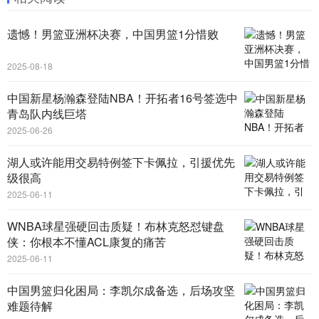
遗憾！男篮亚洲杯决赛，中国男篮1分惜败
2025-08-18
中国新星杨瀚森登陆NBA！开拓者16号签选中
青岛队内线巨塔
2025-06-26
湖人或许能用交易特例签下卡佩拉，引援优先
级很高
2025-06-11
WNBA球星强硬回击质疑！布林克怒怼键盘
侠：你根本不懂ACL康复的痛苦
2025-06-11
中国男篮归化困局：李凯尔成备选，后场攻坚
难题待解