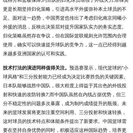
更是长期坚持归化策略，引进高水平外援弥补本土球员的不
足。面对这一趋势，中国男篮也传出了考虑归化南京同曦小
外援的消息，反映出决策层对提升国家队实力的务实态度。
归化策略虽然存在争议，但在国际篮联规则允许范围内合理
使用，确实可以快速提升球队的竞争力，这一点已经得到越
来越多亚洲国家的认可和实践。
技术打法的演进同样值得关注。
预选赛显示，现代篮球的"小
球风格"和三分投射能力已经成为决定比赛胜负的关键因素。
日本队能够战胜中国队，很大程度上得益于其出色的外线投
射和快速的攻防转换7;而中国队虽然在内线占据优势，但三
分不稳定性的问题多次暴露，成为制约成绩提升的瓶颈。未
来的篮球发展将更加注重空间利用、三分投射和快速转换，
这对球员的技术特点和体能条件提出了新要求。中国篮球需
要在坚持自身优势的同时，积极适应这种国际趋势，培养更