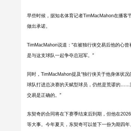
早些时候，据知名体育记者TimMacMahon在播客节
做出承诺。
TimMacMahon说道：“在被独行侠交易后他
是与这支球队一起争夺总冠军。”
同时，TimMacMahon提及“独行侠关于他身
球队打进总决赛的天赋型球员，仍然是荒谬的……
交易是正确的。”
东契奇的合同将在下赛季结束后到期，但他在2026
等大事。今年夏天，东契奇可以签下一份为期四年、