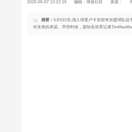
2025-05-07 13:22:15
编辑：
球迷社区
来源：
摘要：
5月6日讯:湖人球星卢卡东契奇加盟球队
对未来的承诺。早些时候，据知名体育记者TimMacMaho