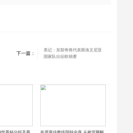
美记：东契奇将代表斯洛文尼亚
下一篇：
国家队出征欧锦赛
U19世界杯分组及赛
年度最佳教练阿特金森 从被篮网解