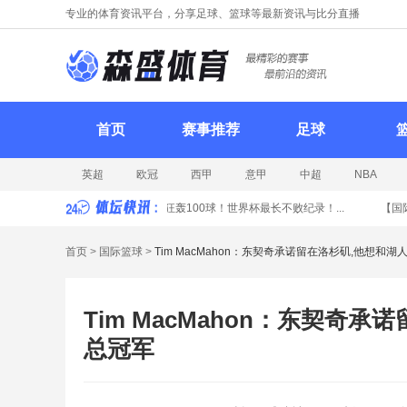
专业的体育资讯平台，分享足球、篮球等最新资讯与比分直播
首页
赛事推荐
足球
英超
欧冠
西甲
意甲
中超
NBA
】
荷兰5-1横扫瑞典！“无冕之王”狂轰100球！世界杯最长不败纪录！...
【国际
首页
>
国际篮球
>
Tim MacMahon：东契奇承诺留在洛杉矶,他想和
Tim MacMahon：东契奇
总冠军