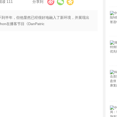
阅读
111
分享到
还不到半年，但他显然已经很好地融入了新环境，并展现出
n在播客节目《DanPatric