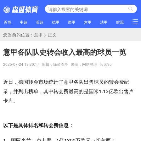
首页
中超
英超
德甲
西甲
意甲
法甲
欧冠
NBA
您当前的位置：
意甲
> 正文
意甲各队队史转会收入最高的球员一览
2025-07-24 13:30:17
编辑：绿茵圈圈
来源：网络整理
阅读
95
近日，德国转会市场统计了意甲各队出售球员的转会费纪
录，并列出榜单，其中转会费最高的是国米1.13亿欧出售卢
卡库。
以下是具体排名和转会费信息：
1、国际米兰，卢卡库，1亿1300万欧元→切尔西；