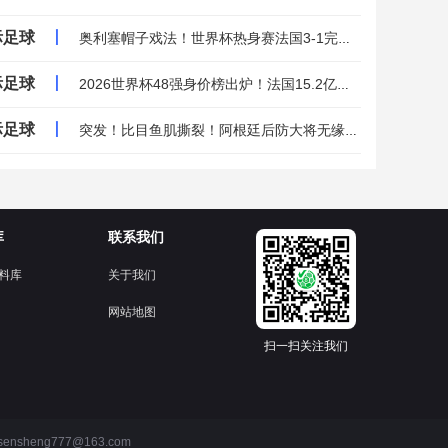
际足球
丨
奥利塞帽子戏法！世界杯热身赛法国3-1完胜，拜仁2亿都不卖...
际足球
丨
2026世界杯48强身价榜出炉！法国15.2亿领跑，四队破10亿大关...
际足球
丨
突发！比目鱼肌撕裂！阿根廷后防大将无缘参加世界杯...
库
联系我们
料库
关于我们
网站地图
扫一扫关注我们
nsheng777@163.com