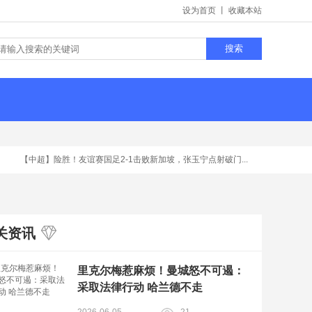
设为首页
丨
收藏本站
【中超】
险胜！友谊赛国足2-1击败新加坡，张玉宁点射破门...
【国际足球
关资讯
里克尔梅惹麻烦！曼城怒不可遏：
采取法律行动 哈兰德不走
2026-06-05
21