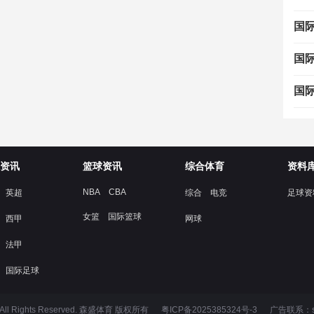
国
国
国
资讯
篮球资讯
综合体育
资料
NBA
CBA
英超
综合
电竞
足球资
女篮
国际篮球
西甲
网球
法甲
国际足球
25 All Rights Reserved. 森盛体育 版权所有
粤ICP备2025385324号-3
广告联系：se