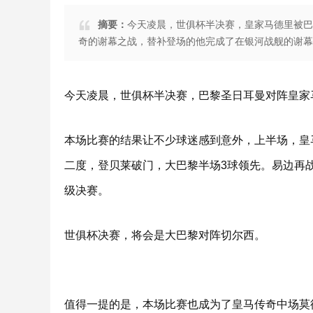
摘要：
今天凌晨，世俱杯半决赛，皇家马德里被巴
奇的谢幕之战，替补登场的他完成了在银河战舰的谢幕
今天凌晨，世俱杯半决赛，巴黎圣日耳曼对阵皇家
本场比赛的结果让不少球迷感到意外，上半场，皇
二度，登贝莱破门，大巴黎半场3球领先。易边再战
级决赛。
世俱杯决赛，将会是大巴黎对阵切尔西。
值得一提的是，本场比赛也成为了皇马传奇中场莫