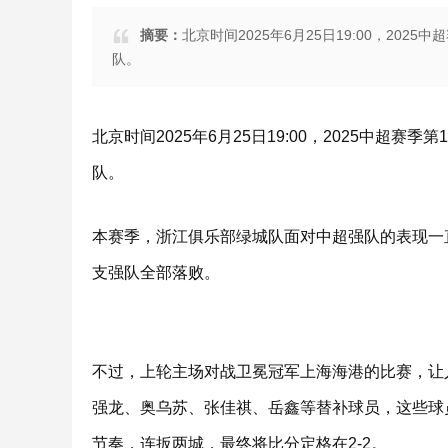
摘要：
北京时间2025年6月25日19:00，20
队。
北京时间2025年6月25日19:00，2025中超
队。
本赛季，浙江俱乐部绿城队面对中超强队的表现一
支强队全部落败。
不过，上轮主场对战卫冕冠军上海海港的比赛，让
强龙、奥乌苏、张佳祺、岳鑫等替补球员，这些球
节奏，连扳两城，最终将比分定格在2-2。