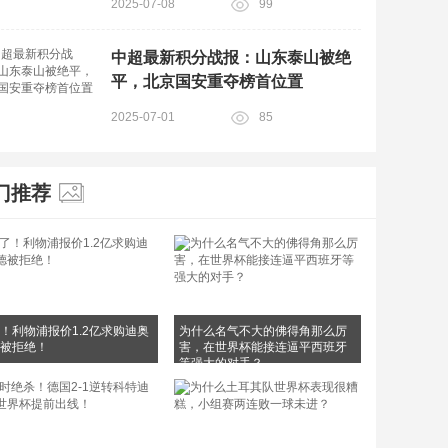
2025-07-08
99
中超最新积分战报：山东泰山被绝
平，北京国安重夺榜首位置
2025-07-01
85
门推荐
！利物浦报价1.2亿求购迪奥
为什么名气不大的佛得角那么厉
被拒绝！
害，在世界杯能接连逼平西班牙
等强大的对手？