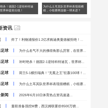
绝杀！德国2-1逆转科特迪
为什么土耳其队世界杯表现很糟
世界杯提前出线！
糕，小组赛两连败一球未进？
新资讯
超
丨
炸了！利物浦报价1.2亿求购迪奥曼德被拒绝！...
际足球
丨
为什么名气不大的佛得角那么厉害，在世界杯能接连逼平西班牙等强大的对手？...
际足球
丨
补时绝杀！德国2-1逆转科特迪瓦，世界杯提前出线！...
际足球
丨
荷兰5-1横扫瑞典！“无冕之王”狂轰100球！世界杯最长不败纪录！...
际足球
丨
为什么土耳其队世界杯表现很糟糕，小组赛两连败一球未进？...
合新闻
丨
2026年6月10日体育热点资讯速递...
超
丨
曼联准备强挖M费，西汉姆联要价8500万镑...