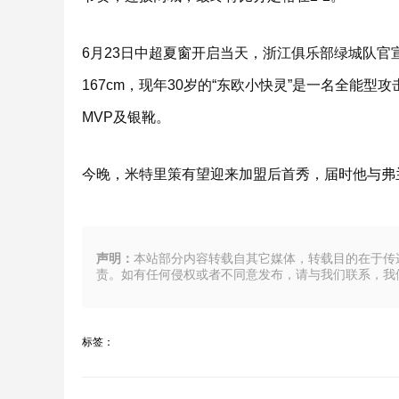
6月23日中超夏窗开启当天，浙江俱乐部绿城队
167cm，现年30岁的“东欧小快灵”是一名全能
MVP及银靴。
今晚，米特里策有望迎来加盟后首秀，届时他与弗
声明：
本站部分内容转载自其它媒体，转载目的在于传
责。如有任何侵权或者不同意发布，请与我们联系，我
标签：